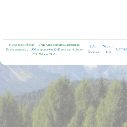
© Tous droits réservés - Cyclo Club Schwalmala Ruederbach
Infos
Plan du
L. Dor
Contac
Un site conçu par
et optimisé en
RWD
pour une résolution
légales
site
1024x768 avec Firefox