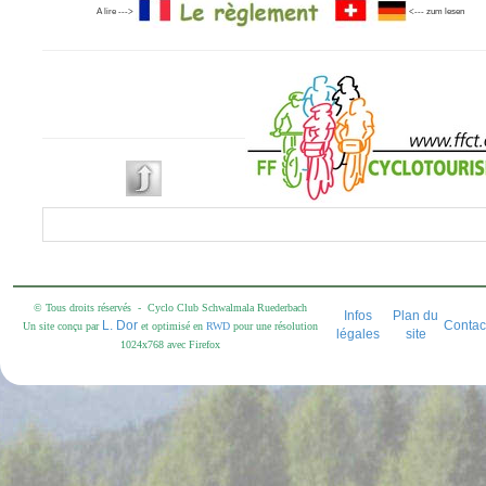
A lire --->
<--- zum lesen
© Tous droits réservés - Cyclo Club Schwalmala Ruederbach
Infos
Plan du
L. Dor
Contac
Un site conçu par
et optimisé en
RWD
pour une résolution
légales
site
1024x768 avec Firefox